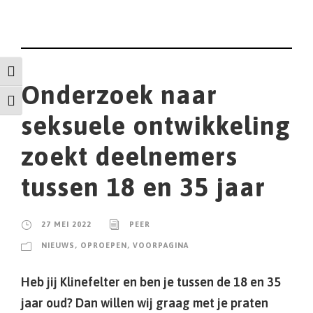
Keuze voor hoog contrast
Onderzoek naar
Kies grootte van het lettertype
seksuele ontwikkeling
zoekt deelnemers
tussen 18 en 35 jaar
27 MEI 2022
PEER
NIEUWS
,
OPROEPEN
,
VOORPAGINA
Heb jij Klinefelter en ben je tussen de 18 en 35
jaar oud? Dan willen wij graag met je praten