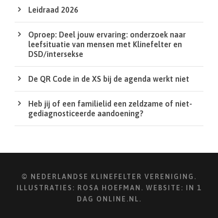
Leidraad 2026
Oproep: Deel jouw ervaring: onderzoek naar
leefsituatie van mensen met Klinefelter en
DSD/intersekse
De QR Code in de XS bij de agenda werkt niet
Heb jij of een familielid een zeldzame of niet-
gediagnosticeerde aandoening?
© NEDERLANDSE KLINEFELTER VERENIGING.
ILLUSTRATIES:
ROSA HOEFMAN
. WEBSITE:
IN 1
DAG ONLINE.NL
.