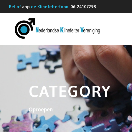
G
Bel of
app
de Klinefelterfoon:
06-24107298
a
n
a
a
r
d
e
i
n
CATEGORY
h
o
Oproepen
u
d