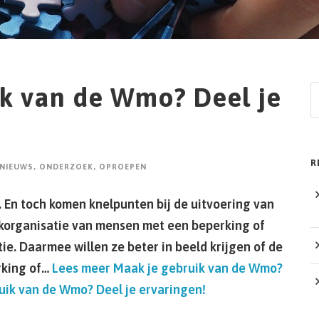
ik van de Wmo? Deel je
Z
o
e
k
R
NIEUWS
,
ONDERZOEK
,
OPROEPEN
e
n
. En toch komen knelpunten bij de uitvoering van
rkorganisatie van mensen met een beperking of
ie. Daarmee willen ze beter in beeld krijgen of de
rking of…
Lees meer
Maak je gebruik van de Wmo?
ik van de Wmo? Deel je ervaringen!