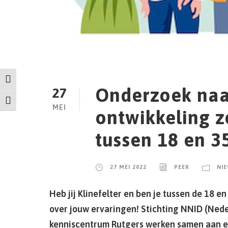
Keuze voor hoog contrast
Onderzoek naa
27
Kies grootte van het lettertype
MEI
ontwikkeling 
tussen 18 en 3
27 MEI 2022
PEER
NI
Heb jij Klinefelter en ben je tussen de 18 e
over jouw ervaringen! Stichting NNID (Nede
kenniscentrum Rutgers werken samen aan e