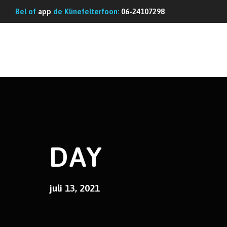
Bel of
app
de Klinefelterfoon:
06-24107298
DAY
juli 13, 2021