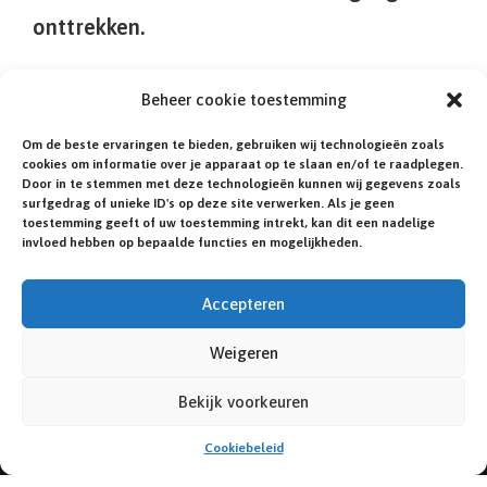
onttrekken.
Het mag dan ook duidelijk zijn dat deze
Beheer cookie toestemming
ingreep voor deze groep een uitkomst is.
Om de beste ervaringen te bieden, gebruiken wij technologieën zoals
Zo wordt het ook ervaren. De schaamte
cookies om informatie over je apparaat op te slaan en/of te raadplegen.
Door in te stemmen met deze technologieën kunnen wij gegevens zoals
verdwijnt en men durft meer, lekker gaan
surfgedrag of unieke ID's op deze site verwerken. Als je geen
toestemming geeft of uw toestemming intrekt, kan dit een nadelige
zwemmen en T-shirtjes dragen.
invloed hebben op bepaalde functies en mogelijkheden.
Accepteren
Weigeren
© NEDERLANDSE KLINEFELTER VERENIGING.
ILLUSTRATIES:
ROSA HOEFMAN
. WEBSITE:
IN 1
Bekijk voorkeuren
DAG ONLINE.NL
.
Cookiebeleid