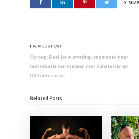
0
SHA
PREVIOUS POST
Oproep: Deel jouw ervaring: onderzoek naar
leefsituatie van mensen met Klinefelter en
DSD/intersekse
Related Posts