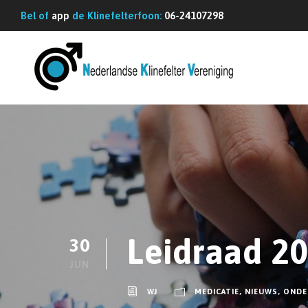
Bel of
app
de Klinefelterfoon:
06-24107298
Leidraad 2
30
JUN
WJ
MEDICATIE
,
NIEUWS
,
ONDE