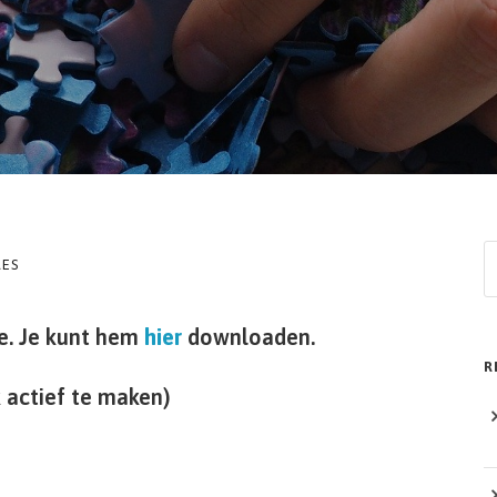
RES
e. Je kunt hem
hier
downloaden.
R
k actief te maken)