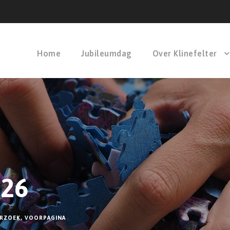
Home
Jubileumdag
Over Klinefelter
026
RZOEK
,
VOORPAGINA