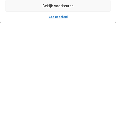
Bekijk voorkeuren
Cookiebeleid
INFO VOOR...
Ouders & kinderen
Als ouders van een kind met SvK komt er heel wat op
je af. Bij onze vereniging kun je je vragen stellen,