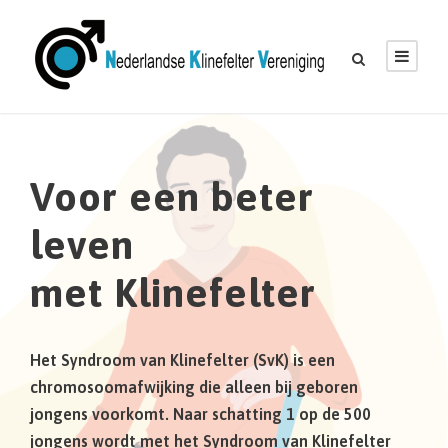
G
a
n
a
a
r
Voor een beter
d
e
leven
i
met Klinefelter
n
h
o
Het Syndroom van Klinefelter (SvK) is een
u
chromosoomafwijking die alleen bij geboren
d
jongens voorkomt. Naar schatting 1 op de 500
jongens wordt met het Syndroom van Klinefelter