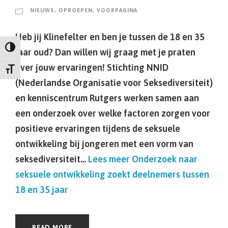
NIEUWS
,
OPROEPEN
,
VOORPAGINA
Heb jij Klinefelter en ben je tussen de 18 en 35
Keuze voor hoog contrast
jaar oud? Dan willen wij graag met je praten
over jouw ervaringen! Stichting NNID
Kies grootte van het lettertype
(Nederlandse Organisatie voor Seksediversiteit)
en kenniscentrum Rutgers werken samen aan
een onderzoek over welke factoren zorgen voor
positieve ervaringen tijdens de seksuele
ontwikkeling bij jongeren met een vorm van
seksediversiteit…
Lees meer
Onderzoek naar
seksuele ontwikkeling zoekt deelnemers tussen
18 en 35 jaar
READ MORE