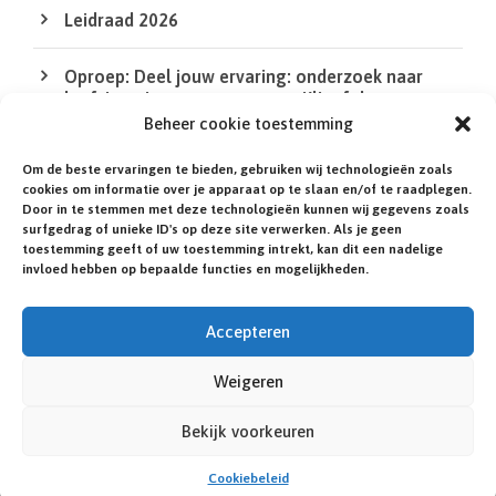
Leidraad 2026
Oproep: Deel jouw ervaring: onderzoek naar
leefsituatie van mensen met Klinefelter en
DSD/intersekse
Beheer cookie toestemming
Om de beste ervaringen te bieden, gebruiken wij technologieën zoals
De QR Code in de XS bij de agenda werkt niet
cookies om informatie over je apparaat op te slaan en/of te raadplegen.
Door in te stemmen met deze technologieën kunnen wij gegevens zoals
surfgedrag of unieke ID's op deze site verwerken. Als je geen
Heb jij of een familielid een zeldzame of niet-
toestemming geeft of uw toestemming intrekt, kan dit een nadelige
gediagnosticeerde aandoening?
invloed hebben op bepaalde functies en mogelijkheden.
Accepteren
Weigeren
© NEDERLANDSE KLINEFELTER VERENIGING.
ILLUSTRATIES:
ROSA HOEFMAN
. WEBSITE:
IN 1
Bekijk voorkeuren
DAG ONLINE.NL
.
Cookiebeleid