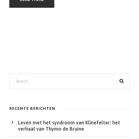
Z
o
e
k
RECENTE BERICHTEN
e
Leven met het syndroom van Klinefelter: het
n
verhaal van Thymo de Bruine