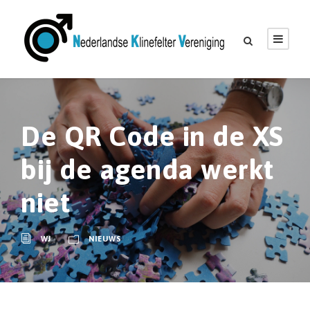
G
a
n
a
a
r
De QR Code in de XS
d
e
bij de agenda werkt
i
niet
n
h
o
WJ
NIEUWS
u
d