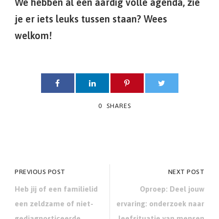
We hebben al een aardig volle agenda, zie
je er iets leuks tussen staan? Wees
welkom!
0
SHARES
PREVIOUS POST
NEXT POST
Heb jij of een familielid
Oproep: Deel jouw
een zeldzame of niet-
ervaring: onderzoek naar
gediagnosticeerde
leefsituatie van mensen