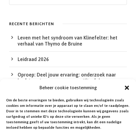
o
e
k
RECENTE BERICHTEN
e
Leven met het syndroom van Klinefelter: het
n
verhaal van Thymo de Bruine
Leidraad 2026
Oproep: Deel jouw ervaring: onderzoek naar
leefsituatie van mensen met Klinefelter en
DSD/intersekse
Beheer cookie toestemming
Om de beste ervaringen te bieden, gebruiken wij technologieën zoals
De QR Code in de XS bij de agenda werkt niet
cookies om informatie over je apparaat op te slaan en/of te raadplegen.
Door in te stemmen met deze technologieën kunnen wij gegevens zoals
surfgedrag of unieke ID's op deze site verwerken. Als je geen
Heb jij of een familielid een zeldzame of niet-
toestemming geeft of uw toestemming intrekt, kan dit een nadelige
gediagnosticeerde aandoening?
invloed hebben op bepaalde functies en mogelijkheden.