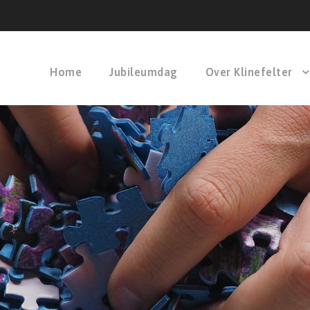
Home
Jubileumdag
Over Klinefelter