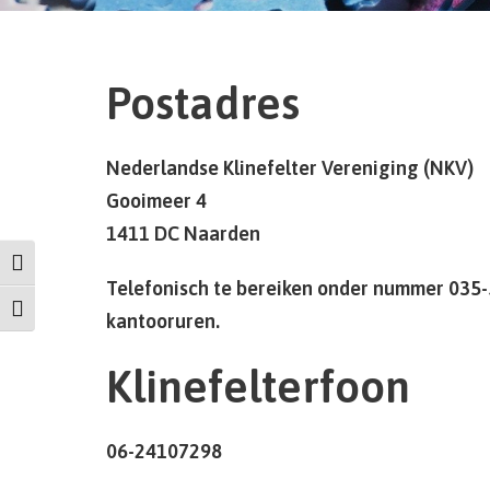
Postadres
Nederlandse Klinefelter Vereniging (NKV)
Gooimeer 4
1411 DC Naarden
Keuze voor hoog contrast
Telefonisch te bereiken onder nummer 035-
Kies grootte van het lettertype
kantooruren.
Klinefelterfoon
06-24107298