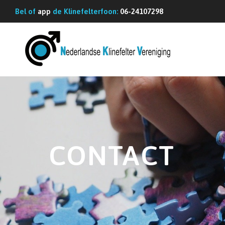
G
Bel of
app
de Klinefelterfoon:
06-24107298
a
n
a
a
r
d
e
i
n
CONTACT
h
o
u
d