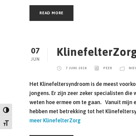
READ MORE
KlinefelterZor
07
JUN
7 JUNI 2018
PEER
NIE
Het Klinefeltersyndroom is de meest voor
jongens. Er zijn zeer zeker specialisten di
weten hoe ermee om te gaan. Vanuit mijn ei
hebben met betrekking tot het Klinefelter
Keuze voor hoog contrast
meer
KlinefelterZorg
Kies grootte van het lettertype