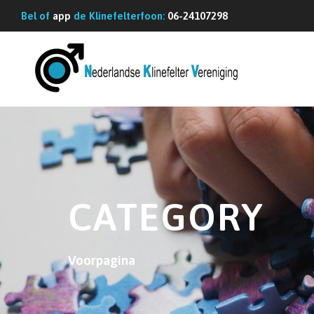
G
Bel of
app
de Klinefelterfoon:
06-24107298
a
n
a
a
r
d
e
i
n
CATEGORY
h
o
Voorpagina
u
d