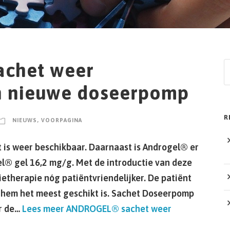
chet weer
Z
o
n nieuwe doseerpomp
e
k
R
NIEUWS
,
VOORPAGINA
e
n
 is weer beschikbaar. Daarnaast is Androgel® er
l® gel 16,2 mg/g. Met de introductie van deze
etherapie nóg patiëntvriendelijker. De patiënt
 hem het meest geschikt is. Sachet Doseerpomp
er de…
Lees meer
ANDROGEL® sachet weer