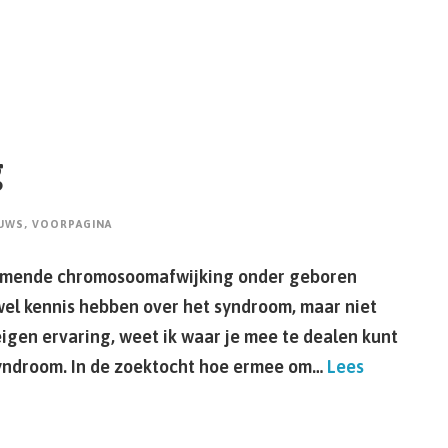
g
UWS
,
VOORPAGINA
komende chromosoomafwijking onder geboren
e wel kennis hebben over het syndroom, maar niet
gen ervaring, weet ik waar je mee te dealen kunt
syndroom. In de zoektocht hoe ermee om…
Lees