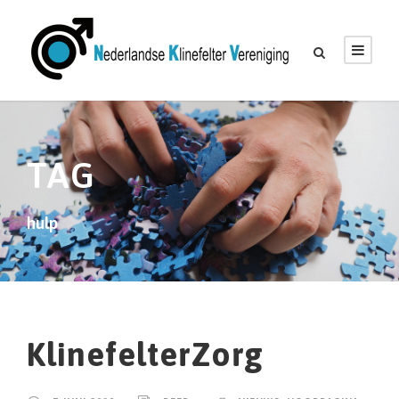
TAG
hulp
KlinefelterZorg