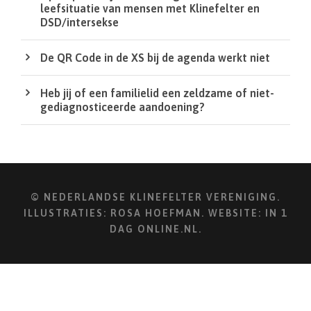
leefsituatie van mensen met Klinefelter en
DSD/intersekse
De QR Code in de XS bij de agenda werkt niet
Heb jij of een familielid een zeldzame of niet-
gediagnosticeerde aandoening?
© NEDERLANDSE KLINEFELTER VERENIGING.
ILLUSTRATIES:
ROSA HOEFMAN
. WEBSITE:
IN 1
DAG ONLINE.NL
.