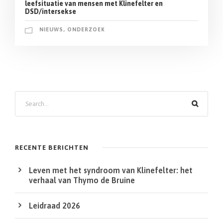
leefsituatie van mensen met Klinefelter en
DSD/intersekse
NIEUWS
,
ONDERZOEK
Z
o
e
k
RECENTE BERICHTEN
e
Leven met het syndroom van Klinefelter: het
n
verhaal van Thymo de Bruine
Leidraad 2026