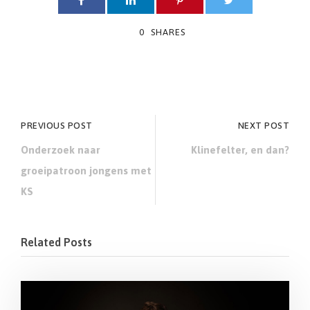
0
SHARES
PREVIOUS POST
NEXT POST
Onderzoek naar
Klinefelter, en dan?
groeipatroon jongens met
KS
Related Posts