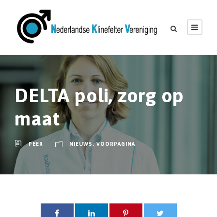
G
a
n
a
a
r
DELTA poli, zorg op
d
e
maat
i
n
PEER
NIEUWS
,
VOORPAGINA
h
o
u
d