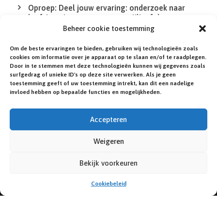
Oproep: Deel jouw ervaring: onderzoek naar
leefsituatie van mensen met Klinefelter en
DSD/intersekse
Beheer cookie toestemming
Om de beste ervaringen te bieden, gebruiken wij technologieën zoals
De QR Code in de XS bij de agenda werkt niet
cookies om informatie over je apparaat op te slaan en/of te raadplegen.
Door in te stemmen met deze technologieën kunnen wij gegevens zoals
surfgedrag of unieke ID's op deze site verwerken. Als je geen
Heb jij of een familielid een zeldzame of niet-
toestemming geeft of uw toestemming intrekt, kan dit een nadelige
gediagnosticeerde aandoening?
invloed hebben op bepaalde functies en mogelijkheden.
Accepteren
Weigeren
© NEDERLANDSE KLINEFELTER VERENIGING.
ILLUSTRATIES:
ROSA HOEFMAN
. WEBSITE:
IN 1
Bekijk voorkeuren
DAG ONLINE.NL
.
Cookiebeleid