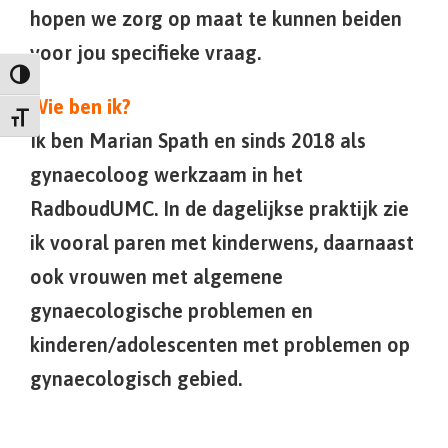
hopen we zorg op maat te kunnen beiden
voor jou specifieke vraag.
Keuze voor hoog contrast
Wie ben ik?
Kies grootte van het lettertype
Ik ben Marian Spath en sinds 2018 als
gynaecoloog werkzaam in het
RadboudUMC. In de dagelijkse praktijk zie
ik vooral paren met kinderwens, daarnaast
ook vrouwen met algemene
gynaecologische problemen en
kinderen/adolescenten met problemen op
gynaecologisch gebied.