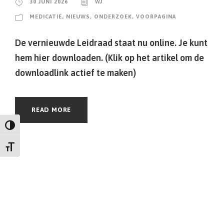
30 JUNI 2026
WJ
MEDICATIE
,
NIEUWS
,
ONDERZOEK
,
VOORPAGINA
De vernieuwde Leidraad staat nu online. Je kunt
hem hier downloaden. (Klik op het artikel om de
downloadlink actief te maken)
READ MORE
Keuze voor hoog contrast
Kies grootte van het lettertype