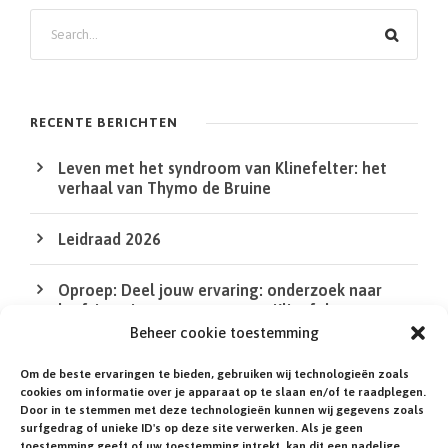
Z
o
e
k
RECENTE BERICHTEN
e
Leven met het syndroom van Klinefelter: het
n
verhaal van Thymo de Bruine
Leidraad 2026
Oproep: Deel jouw ervaring: onderzoek naar
leefsituatie van mensen met Klinefelter en
DSD/intersekse
Beheer cookie toestemming
Om de beste ervaringen te bieden, gebruiken wij technologieën zoals
De QR Code in de XS bij de agenda werkt niet
cookies om informatie over je apparaat op te slaan en/of te raadplegen.
Door in te stemmen met deze technologieën kunnen wij gegevens zoals
surfgedrag of unieke ID's op deze site verwerken. Als je geen
Heb jij of een familielid een zeldzame of niet-
toestemming geeft of uw toestemming intrekt, kan dit een nadelige