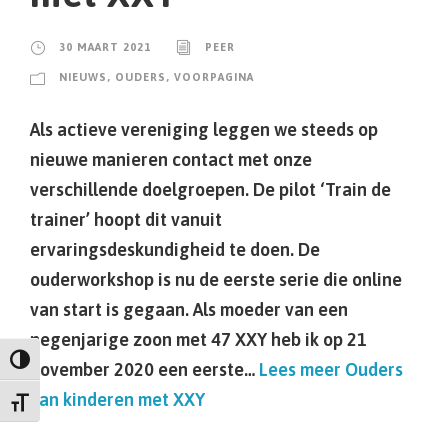
30 MAART 2021
PEER
NIEUWS
,
OUDERS
,
VOORPAGINA
Als actieve vereniging leggen we steeds op
nieuwe manieren contact met onze
verschillende doelgroepen. De pilot ‘Train de
trainer’ hoopt dit vanuit
ervaringsdeskundigheid te doen. De
ouderworkshop is nu de eerste serie die online
van start is gegaan. Als moeder van een
negenjarige zoon met 47 XXY heb ik op 21
Keuze voor hoog contrast
november 2020 een eerste…
Lees meer
Ouders
van kinderen met XXY
Kies grootte van het lettertype