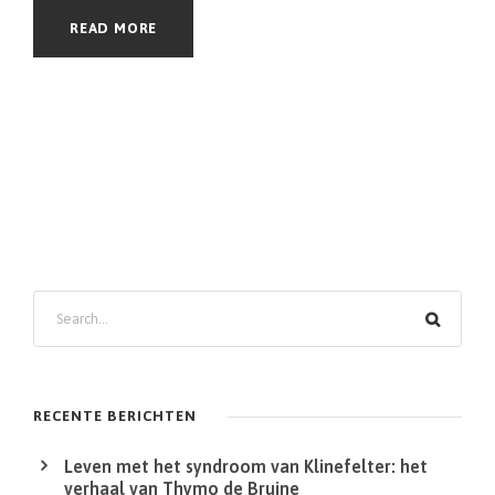
READ MORE
Z
o
e
k
RECENTE BERICHTEN
e
Leven met het syndroom van Klinefelter: het
n
verhaal van Thymo de Bruine