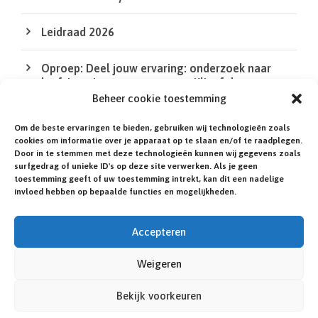
Leidraad 2026
Oproep: Deel jouw ervaring: onderzoek naar
leefsituatie van mensen met Klinefelter en
DSD/intersekse
Beheer cookie toestemming
Om de beste ervaringen te bieden, gebruiken wij technologieën zoals
De QR Code in de XS bij de agenda werkt niet
cookies om informatie over je apparaat op te slaan en/of te raadplegen.
Door in te stemmen met deze technologieën kunnen wij gegevens zoals
surfgedrag of unieke ID's op deze site verwerken. Als je geen
Heb jij of een familielid een zeldzame of niet-
toestemming geeft of uw toestemming intrekt, kan dit een nadelige
gediagnosticeerde aandoening?
invloed hebben op bepaalde functies en mogelijkheden.
Accepteren
Weigeren
© NEDERLANDSE KLINEFELTER VERENIGING.
ILLUSTRATIES:
ROSA HOEFMAN
. WEBSITE:
IN 1
Bekijk voorkeuren
DAG ONLINE.NL
.