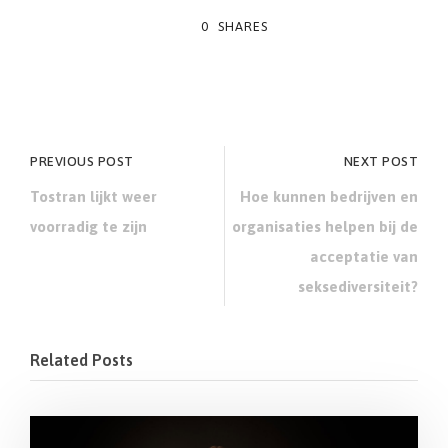
0
SHARES
PREVIOUS POST
NEXT POST
Tostran lijkt weer
Hoe kunnen bedrijven en
voorradig te zijn
organisaties helpen bij de
acceptatie van
seksediversiteit?
Related Posts