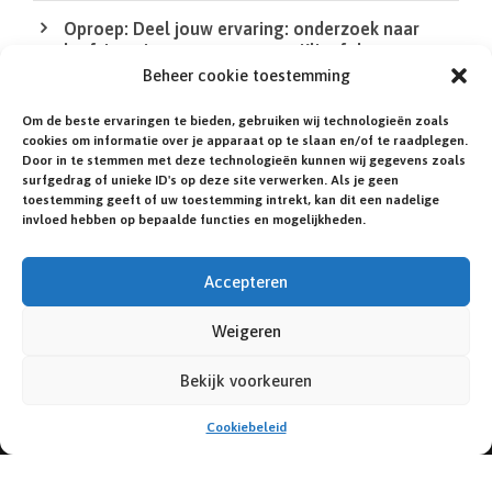
Oproep: Deel jouw ervaring: onderzoek naar
leefsituatie van mensen met Klinefelter en
DSD/intersekse
Beheer cookie toestemming
Om de beste ervaringen te bieden, gebruiken wij technologieën zoals
De QR Code in de XS bij de agenda werkt niet
cookies om informatie over je apparaat op te slaan en/of te raadplegen.
Door in te stemmen met deze technologieën kunnen wij gegevens zoals
surfgedrag of unieke ID's op deze site verwerken. Als je geen
Heb jij of een familielid een zeldzame of niet-
toestemming geeft of uw toestemming intrekt, kan dit een nadelige
gediagnosticeerde aandoening?
invloed hebben op bepaalde functies en mogelijkheden.
Accepteren
Weigeren
© NEDERLANDSE KLINEFELTER VERENIGING.
ILLUSTRATIES:
ROSA HOEFMAN
. WEBSITE:
IN 1
Bekijk voorkeuren
DAG ONLINE.NL
.
Cookiebeleid