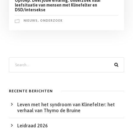
Oproep: Deel jouw ervaring: onderzoek naar
leefsituatie van mensen met Klinefelter en
DSD/intersekse
NIEUWS
,
ONDERZOEK
Z
o
e
k
RECENTE BERICHTEN
e
Leven met het syndroom van Klinefelter: het
n
verhaal van Thymo de Bruine
Leidraad 2026