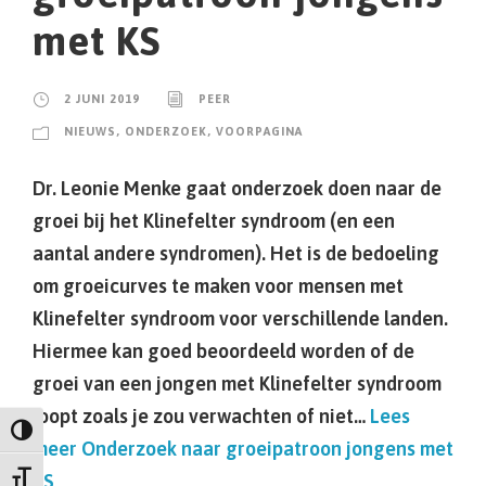
met KS
2 JUNI 2019
PEER
NIEUWS
,
ONDERZOEK
,
VOORPAGINA
Dr. Leonie Menke gaat onderzoek doen naar de
groei bij het Klinefelter syndroom (en een
aantal andere syndromen). Het is de bedoeling
om groeicurves te maken voor mensen met
Klinefelter syndroom voor verschillende landen.
Hiermee kan goed beoordeeld worden of de
groei van een jongen met Klinefelter syndroom
loopt zoals je zou verwachten of niet…
Lees
Keuze voor hoog contrast
meer
Onderzoek naar groeipatroon jongens met
KS
Kies grootte van het lettertype