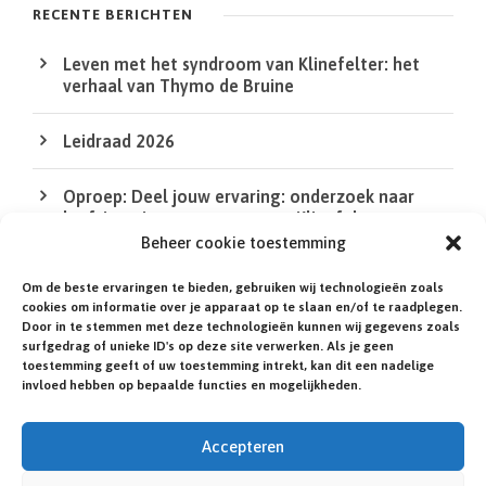
k
RECENTE BERICHTEN
e
Leven met het syndroom van Klinefelter: het
n
verhaal van Thymo de Bruine
Leidraad 2026
Oproep: Deel jouw ervaring: onderzoek naar
leefsituatie van mensen met Klinefelter en
DSD/intersekse
Beheer cookie toestemming
Om de beste ervaringen te bieden, gebruiken wij technologieën zoals
De QR Code in de XS bij de agenda werkt niet
cookies om informatie over je apparaat op te slaan en/of te raadplegen.
Door in te stemmen met deze technologieën kunnen wij gegevens zoals
surfgedrag of unieke ID's op deze site verwerken. Als je geen
Heb jij of een familielid een zeldzame of niet-
toestemming geeft of uw toestemming intrekt, kan dit een nadelige
gediagnosticeerde aandoening?
invloed hebben op bepaalde functies en mogelijkheden.
Accepteren