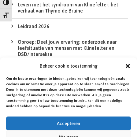
Keuze voor hoog contrast
Leven met het syndroom van Klinefelter: het
n
verhaal van Thymo de Bruine
Kies grootte van het lettertype
Leidraad 2026
Oproep: Deel jouw ervaring: onderzoek naar
leefsituatie van mensen met Klinefelter en
DSD/intersekse
Beheer cookie toestemming
De QR Code in de XS bij de agenda werkt niet
Om de beste ervaringen te bieden, gebruiken wij technologieën zoals
cookies om informatie over je apparaat op te slaan en/of te raadplegen.
Heb jij of een familielid een zeldzame of niet-
Door in te stemmen met deze technologieën kunnen wij gegevens zoals
gediagnosticeerde aandoening?
surfgedrag of unieke ID's op deze site verwerken. Als je geen
toestemming geeft of uw toestemming intrekt, kan dit een nadelige
invloed hebben op bepaalde functies en mogelijkheden.
Accepteren
© NEDERLANDSE KLINEFELTER VERENIGING.