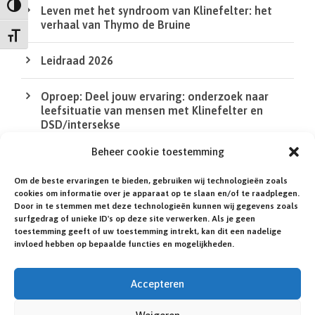
Keuze voor hoog contrast
Leven met het syndroom van Klinefelter: het
n
verhaal van Thymo de Bruine
Kies grootte van het lettertype
Leidraad 2026
Oproep: Deel jouw ervaring: onderzoek naar
leefsituatie van mensen met Klinefelter en
DSD/intersekse
Beheer cookie toestemming
De QR Code in de XS bij de agenda werkt niet
Om de beste ervaringen te bieden, gebruiken wij technologieën zoals
cookies om informatie over je apparaat op te slaan en/of te raadplegen.
Heb jij of een familielid een zeldzame of niet-
Door in te stemmen met deze technologieën kunnen wij gegevens zoals
gediagnosticeerde aandoening?
surfgedrag of unieke ID's op deze site verwerken. Als je geen
toestemming geeft of uw toestemming intrekt, kan dit een nadelige
invloed hebben op bepaalde functies en mogelijkheden.
Accepteren
© NEDERLANDSE KLINEFELTER VERENIGING.