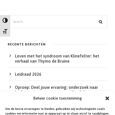
Z
Keuze voor hoog contrast
o
Kies grootte van het lettertype
e
k
RECENTE BERICHTEN
e
Leven met het syndroom van Klinefelter: het
n
verhaal van Thymo de Bruine
Leidraad 2026
Oproep: Deel jouw ervaring: onderzoek naar
leefsituatie van mensen met Klinefelter en
DSD/intersekse
Beheer cookie toestemming
Om de beste ervaringen te bieden, gebruiken wij technologieën zoals
De QR Code in de XS bij de agenda werkt niet
cookies om informatie over je apparaat op te slaan en/of te raadplegen.