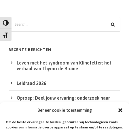
Z
Keuze voor hoog contrast
o
Kies grootte van het lettertype
e
k
RECENTE BERICHTEN
e
Leven met het syndroom van Klinefelter: het
n
verhaal van Thymo de Bruine
Leidraad 2026
Oproep: Deel jouw ervaring: onderzoek naar
leefsituatie van mensen met Klinefelter en
DSD/intersekse
Beheer cookie toestemming
Om de beste ervaringen te bieden, gebruiken wij technologieën zoals
De QR Code in de XS bij de agenda werkt niet
cookies om informatie over je apparaat op te slaan en/of te raadplegen.