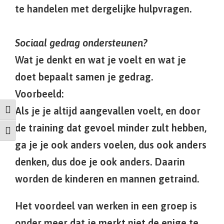
te handelen met dergelijke hulpvragen.
Sociaal gedrag ondersteunen?
Wat je denkt en wat je voelt en wat je
doet bepaalt samen je gedrag.
Voorbeeld:
Als je je altijd aangevallen voelt, en door
Keuze voor hoog contrast
de training dat gevoel minder zult hebben,
Kies grootte van het lettertype
ga je je ook anders voelen, dus ook anders
denken, dus doe je ook anders. Daarin
worden de kinderen en mannen getraind.
Het voordeel van werken in een groep is
onder meer dat je merkt niet de enige te