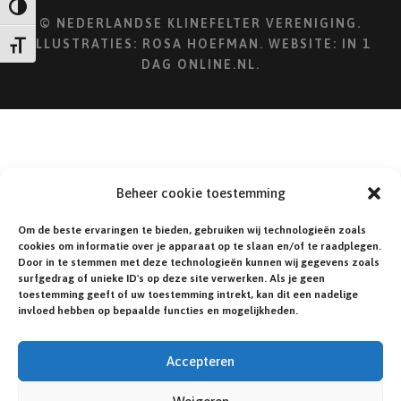
Keuze voor hoog contrast
© NEDERLANDSE KLINEFELTER VERENIGING.
ILLUSTRATIES:
ROSA HOEFMAN
. WEBSITE:
IN 1
Kies grootte van het lettertype
DAG ONLINE.NL
.
Beheer cookie toestemming
Om de beste ervaringen te bieden, gebruiken wij technologieën zoals
cookies om informatie over je apparaat op te slaan en/of te raadplegen.
Door in te stemmen met deze technologieën kunnen wij gegevens zoals
surfgedrag of unieke ID's op deze site verwerken. Als je geen
toestemming geeft of uw toestemming intrekt, kan dit een nadelige
invloed hebben op bepaalde functies en mogelijkheden.
Accepteren