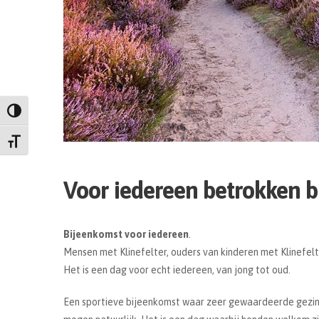
Keuze voor hoog contrast
Kies grootte van het lettertype
Voor iedereen betrokken b
Bijeenkomst voor iedereen
.
Mensen met Klinefelter, ouders van kinderen met Klinefelt
Het is een dag voor echt iedereen, van jong tot oud.
Een sportieve bijeenkomst waar zeer gewaardeerde gezin