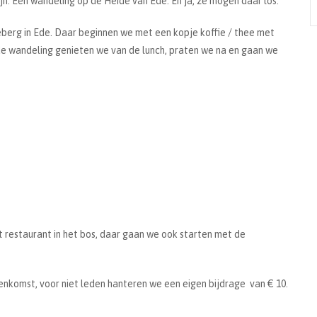
jn. Een wandeling op de Heide van Ede. En ja, ze mogen daar los.
erg in Ede. Daar beginnen we met een kopje koffie / thee met
 de wandeling genieten we van de lunch, praten we na en gaan we
et restaurant in het bos, daar gaan we ook starten met de
nkomst, voor niet leden hanteren we een eigen bijdrage van € 10.