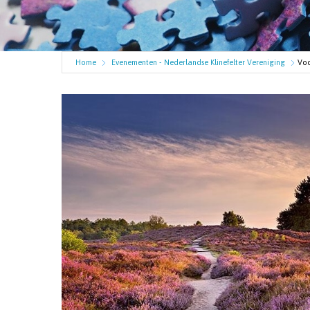
Home
Evenementen - Nederlandse Klinefelter Vereniging
Voo