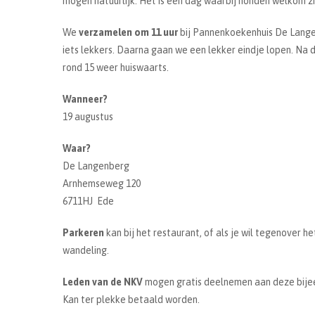
mogen natuurlijk. Het is een dag waarbij honden welkom zi
We
verzamelen om 11 uur
bij Pannenkoekenhuis De Langeb
iets lekkers. Daarna gaan we een lekker eindje lopen. Na
rond 15 weer huiswaarts.
Wanneer?
19 augustus
Waar?
De Langenberg
Arnhemseweg 120
6711HJ Ede
Parkeren
kan bij het restaurant, of als je wil tegenover h
wandeling.
Leden van de NKV
mogen gratis deelnemen aan deze bijee
Kan ter plekke betaald worden.