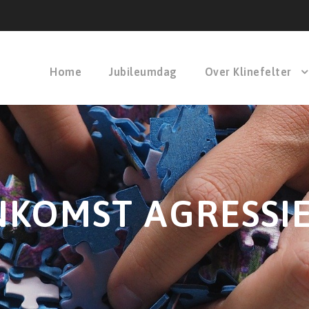
Home
Jubileumdag
Over Klinefelter
NKOMST AGRESSI