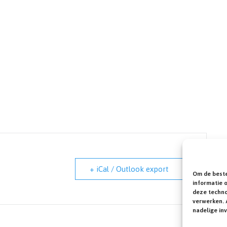
+ iCal / Outlook export
Om de beste
informatie 
deze techno
verwerken. 
nadelige in