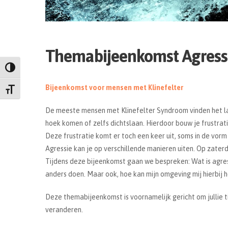
Themabijeenkomst Agress
Keuze voor hoog contrast
Bijeenkomst voor mensen met Klinefelter
Kies grootte van het lettertype
De meeste mensen met Klinefelter Syndroom vinden het la
hoek komen of zelfs dichtslaan. Hierdoor bouw je frustrati
Deze frustratie komt er toch een keer uit, soms in de vorm
Agressie kan je op verschillende manieren uiten. Op zat
Tijdens deze bijeenkomst gaan we bespreken: Wat is agress
anders doen. Maar ook, hoe kan mijn omgeving mij hierbij 
Deze themabijeenkomst is voornamelijk gericht om jullie t
veranderen.