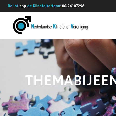
G
Bel of
app
de Klinefelterfoon:
06-24107298
a
n
a
a
r
d
e
i
n
THEMABIJEE
h
o
u
d