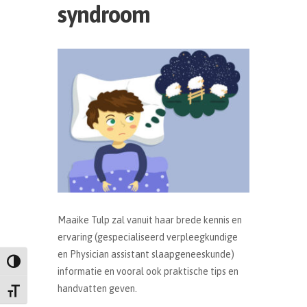
syndroom
Maaike Tulp zal vanuit haar brede kennis en
ervaring (gespecialiseerd verpleegkundige
en Physician assistant slaapgeneeskunde)
Keuze voor hoog contrast
informatie en vooral ook praktische tips en
handvatten geven.
Kies grootte van het lettertype