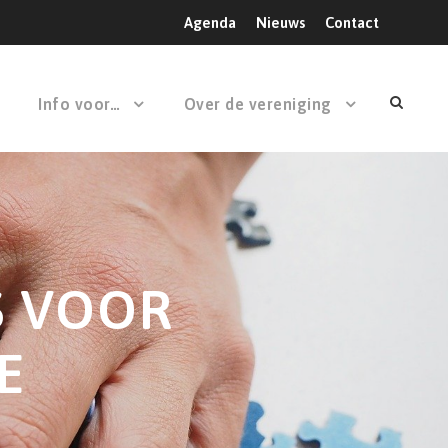
Agenda
Nieuws
Contact
Info voor…
Over de vereniging
S VOOR
E