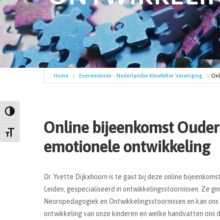
Home
Evenementen - Nederlandse Klinefelter Vereniging
Onl
Keuze voor hoog contrast
Online bijeenkomst Ouders
Kies grootte van het lettertype
emotionele ontwikkeling
Dr. Yvette Dijkxhoorn is te gast bij deze online bijeenkoms
Leiden, gespecialiseerd in ontwikkelingsstoornissen. Ze g
Neuropedagogiek en Ontwikkelingsstoornissen en kan ons m
ontwikkeling van onze kinderen en welke handvatten ons d