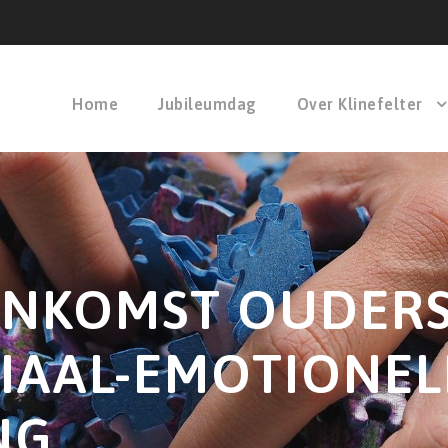
Home
Jubileumdag
Over Klinefelter
EENKOMST OUDER
IAAL-EMOTIONEL
NG