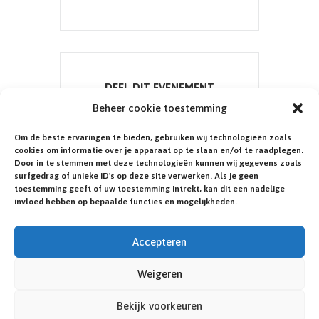
DEEL DIT EVENEMENT
Beheer cookie toestemming
Om de beste ervaringen te bieden, gebruiken wij technologieën zoals
cookies om informatie over je apparaat op te slaan en/of te raadplegen.
Door in te stemmen met deze technologieën kunnen wij gegevens zoals
surfgedrag of unieke ID's op deze site verwerken. Als je geen
toestemming geeft of uw toestemming intrekt, kan dit een nadelige
invloed hebben op bepaalde functies en mogelijkheden.
Accepteren
Weigeren
© NEDERLANDSE KLINEFELTER VERENIGING.
ILLUSTRATIES:
ROSA HOEFMAN
. WEBSITE:
IN 1
Bekijk voorkeuren
DAG ONLINE.NL
.