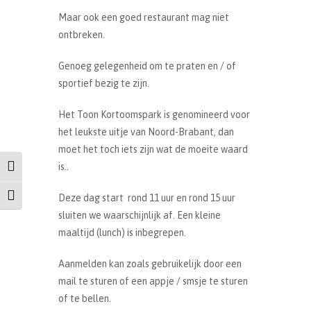
Maar ook een goed restaurant mag niet
ontbreken.
Genoeg gelegenheid om te praten en / of
sportief bezig te zijn.
Het Toon Kortoomspark is genomineerd voor
het leukste uitje van Noord-Brabant, dan
moet het toch iets zijn wat de moeite waard
is..
Keuze voor hoog contrast
Deze dag start rond 11 uur en rond 15 uur
Kies grootte van het lettertype
sluiten we waarschijnlijk af. Een kleine
maaltijd (lunch) is inbegrepen.
Aanmelden kan zoals gebruikelijk door een
mail te sturen of een appje / smsje te sturen
of te bellen.