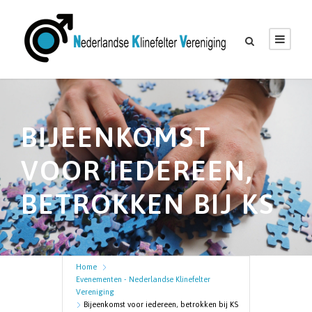
G
a
n
a
a
r
BIJEENKOMST
d
e
VOOR IEDEREEN,
i
BETROKKEN BIJ KS
n
h
o
u
Home
d
Evenementen - Nederlandse Klinefelter
Vereniging
Bijeenkomst voor iedereen, betrokken bij KS