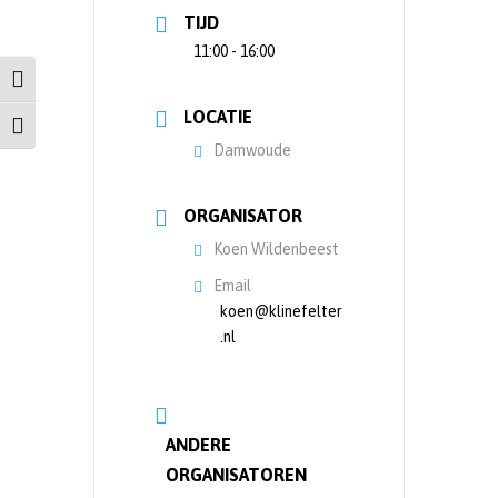
TIJD
11:00 - 16:00
Keuze voor hoog contrast
LOCATIE
Kies grootte van het lettertype
Damwoude
ORGANISATOR
Koen Wildenbeest
Email
koen@klinefelter
.nl
ANDERE
ORGANISATOREN