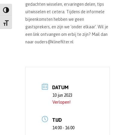
gedachten wisselen, ervaringen delen, tips
Keuze voor hoog contrast
uitwisselen et cetera. Tijdens de informele
bijeenkomsten hebben we geen
Kies grootte van het lettertype
gastsprekers, en zijn we ‘onder elkaar’. Wil je
een link ontvangen om erbij te zijn? Mail dan
naar ouders@klinefilter.nl
DATUM
10 jun 2023
Verlopen!
TIJD
14:00 - 16:00