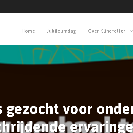
Home
Jubileumdag
Over Klinefelter
 gezocht voor onde
hrijdende ervaringe