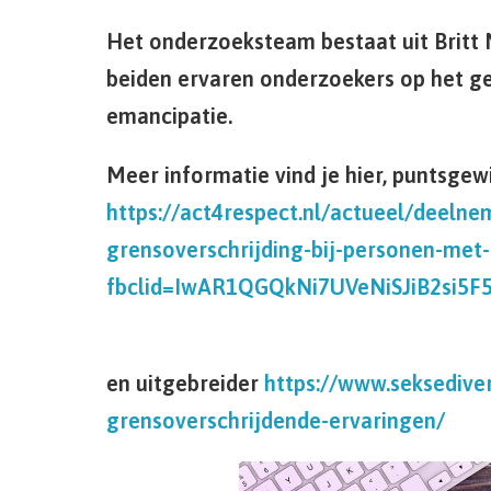
Het onderzoeksteam bestaat uit Britt 
beiden ervaren onderzoekers op het geb
emancipatie.
Meer informatie vind je hier, puntsgewi
https://act4respect.nl/actueel/deeln
grensoverschrijding-bij-personen-met-s
fbclid=IwAR1QGQkNi7UVeNiSJiB2si
en uitgebreider
https://www.seksediver
grensoverschrijdende-ervaringen/