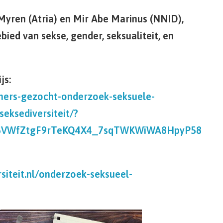
Myren (Atria) en Mir Abe Marinus (NNID),
ied van sekse, gender, seksualiteit, en
js:
emers-gezocht-onderzoek-seksuele-
eksediversiteit/?
5F5VWfZtgF9rTeKQ4X4_7sqTWKWiWA8HpyP58
siteit.nl/onderzoek-seksueel-