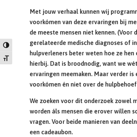
Met jouw verhaal kunnen wij programma
voorkómen van deze ervaringen bij men
de meeste mensen niet kennen. (Voor 
gerelateerde medische diagnoses of in
Keuze voor hoog contrast
hulpverleners beter weten hoe ze hen
Kies grootte van het lettertype
hierbij. Dat is broodnodig, want we wé
ervaringen meemaken. Maar verder is e
voorkómen én niet over de hulpbehoe
We zoeken voor dit onderzoek zowel m
worden áls mensen die erover willen s
vragen. Voor beide manieren van deeln
een cadeaubon.